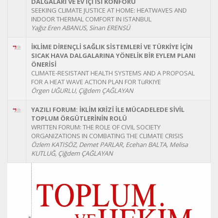
DALGALARI VE EV İÇİ ISI KONFORU
SEEKING CLIMATE JUSTICE AT HOME: HEATWAVES AND
INDOOR THERMAL COMFORT IN ISTANBUL
Yağız Eren ABANUS, Sinan ERENSÜ
İKLİME DİRENÇLİ SAĞLIK SİSTEMLERİ VE TÜRKİYE İÇİN
SICAK HAVA DALGALARINA YÖNELİK BİR EYLEM PLANI
ÖNERİSİ
CLIMATE-RESISTANT HEALTH SYSTEMS AND A PROPOSAL
FOR A HEAT WAVE ACTION PLAN FOR TüRKIYE
Örgen UĞURLU, Çiğdem ÇAĞLAYAN
YAZILI FORUM: İKLİM KRİZİ İLE MÜCADELEDE SİVİL
TOPLUM ÖRGÜTLERİNİN ROLÜ
WRITTEN FORUM: THE ROLE OF CIVIL SOCIETY
ORGANIZATIONS IN COMBATING THE CLIMATE CRISIS
Özlem KATISÖZ, Demet PARLAR, Ecehan BALTA, Melisa
KUTLUĞ, Çiğdem ÇAĞLAYAN