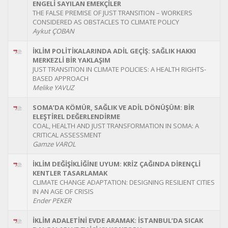
ENGELİ SAYILAN EMEKÇİLER
THE FALSE PREMISE OF JUST TRANSITION – WORKERS
CONSIDERED AS OBSTACLES TO CLIMATE POLICY
Aykut ÇOBAN
İKLİM POLİTİKALARINDA ADİL GEÇİŞ: SAĞLIK HAKKI
MERKEZLİ BİR YAKLAŞIM
JUST TRANSITION IN CLIMATE POLICIES: A HEALTH RIGHTS-
BASED APPROACH
Melike YAVUZ
SOMA’DA KÖMÜR, SAĞLIK VE ADİL DÖNÜŞÜM: BİR
ELEŞTİREL DEĞERLENDİRME
COAL, HEALTH AND JUST TRANSFORMATION IN SOMA: A
CRITICAL ASSESSMENT
Gamze VAROL
İKLİM DEĞİŞİKLİĞİNE UYUM: KRİZ ÇAĞINDA DİRENÇLİ
KENTLER TASARLAMAK
CLIMATE CHANGE ADAPTATION: DESIGNING RESILIENT CITIES
IN AN AGE OF CRISIS
Ender PEKER
İKLİM ADALETİNİ EVDE ARAMAK: İSTANBUL’DA SICAK