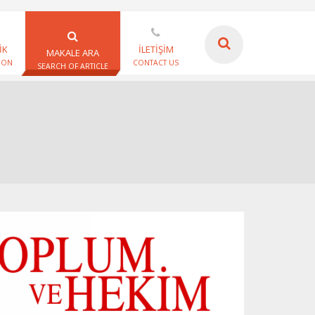
İK
İLETİŞİM
MAKALE ARA
ION
CONTACT US
SEARCH OF ARTICLE