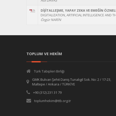
Aslı DAVAS
DİJİTALLEŞME, YAPAY ZEKA VE EMEĞİN ÖZNEL
DIGITALIZATION, ARTIFICIAL INTELLIGENCE AND T
Özgür NARİN
TOPLUM VE HEKİM
Türk Tabipleri Birliği
GMK Bulvarı Şehit Daniş Tunalıgil Sok. No: 2 / 17-23,
Maltepe / Ankara / TÜRKİYE
+90 (312) 231 31 79
toplumhekim@ttb.org.tr