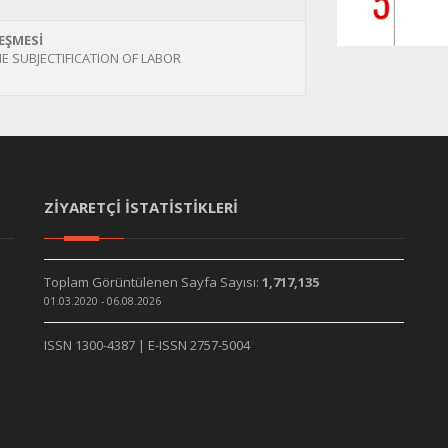
EŞMESİ
HE SUBJECTIFICATION OF LABOR
ZİYARETÇİ İSTATİSTİKLERİ
Toplam Görüntülenen Sayfa Sayısı:
1,717,135
01.03.2020 - 06.08.2026
ISSN 1300-4387 | E-ISSN 2757-5004