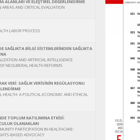
MA ALANLARI VE ELEŞTİREL DEĞERLENDİRME
N AREAS AND CRITICAL EVALUATION
EALTH LABOR PROCESS
 SAĞLIKTA BİLGİ SİSTEMLERİNDEN SAĞLIKTA
INA
IZATION AND ARTIFICIAL INTELLIGENCE
 OF NEOLIBERAL HEALTH REFORMS
LARAK VERİ: SAĞLIK VERİSİNİN REGÜLASYONU
ERLENDİRME
L HEALTH: A POLITICAL-ECONOMIC AND ETHICAL
NDE TOPLUM KATILIMINA ETKİSİ:
CULUK OLANAKLARI
MUNITY PARTICIPATION IN HEALTHCARE:
IGHTS-BASED ADVOCACY