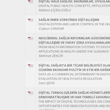
DİJİTAL HALK SAĞLIĞI: KAVRAMLAR, UYGULA
DIGITAL PUBLIC HEALTH: CONCEPTS, APPLICATIO
Meltem ÇİÇEKLİOĞLU
SAĞLIK EMEK SÜRECİNDE DİJİTALLEŞME
DIGITALIZATION AND LABOR CONTROL IN THE H
Coşkun CANIVAR
NEOLİBERAL SAĞLIK REFORMLARI GÜDÜMÜNDE
DİJİTALLEŞME VE YAPAY ZEKA UYGULAMALAR
FROM HEALTH INFORMATION SYSTEMS TO DIGITAL
APPLICATIONS IN HEALTH UNDER THE GUIDANCE
Mehmet ZENCİR
DİJİTAL SAĞLIKTA BİR TİCARİ BELİRLEYİCİ O
ÜZERİNE EKONOMİ POLİTİK VE ETİK BİR DEĞ
DATA AS A COMMERCIAL DETERMINANT IN DIGITA
EVALUATION OF HEALTH DATA REGULATION
İrem ŞEVİK
DİJİTAL TEKNOLOJİLERİN SAĞLIK HİZMETLERİ
DEMOKRATİKLEŞME VE HAK TEMELLİ SAVUNU
THE IMPACT OF DIGITAL TECHNOLOGIES ON COM
OPPORTUNITIES FOR DEMOCRATIZATION AND R