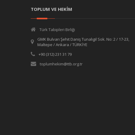
TOPLUM VE HEKİM
Türk Tabipleri Birliği
GMK Bulvarı Şehit Daniş Tunalıgil Sok. No: 2 / 17-23,
Maltepe / Ankara / TÜRKİYE
+90 (312) 231 31 79
toplumhekim@ttb.org.tr