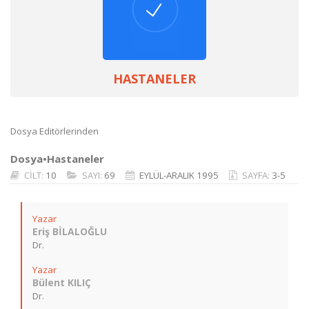
HASTANELER
Dosya Editörlerinden
Dosya•Hastaneler
CİLT:
10
SAYI:
69
EYLÜL-ARALIK 1995
SAYFA:
3-5
Yazar
Eriş BİLALOĞLU
Dr.
Yazar
Bülent KILIÇ
Dr.