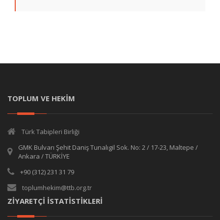
TOPLUM VE HEKİM
Türk Tabipleri Birliği
GMK Bulvarı Şehit Daniş Tunalıgil Sok. No: 2 / 17-23, Maltepe /
Ankara / TÜRKİYE
+90 (312) 231 31 79
toplumhekim@ttb.org.tr
ZİYARETÇİ İSTATİSTİKLERİ