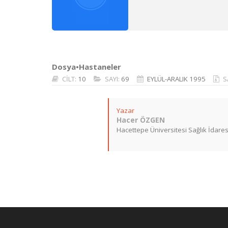
Dosya•Hastaneler
CİLT:
10
SAYI:
69
EYLÜL-ARALIK 1995
S
Yazar
Hacer ÖZGEN
Hacettepe Üniversitesi Sağlık İdares