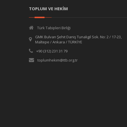
TOPLUM VE HEKİM
Türk Tabipleri Birliği
GMK Bulvarı Şehit Daniş Tunalıgil Sok. No: 2 / 17-23,
Maltepe / Ankara / TÜRKİYE
+90 (312) 231 31 79
toplumhekim@ttb.org.tr