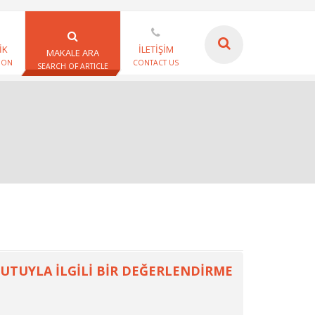
İK
İLETİŞİM
MAKALE ARA
ION
CONTACT US
SEARCH OF ARTICLE
YUTUYLA İLGİLİ BİR DEĞERLENDİRME