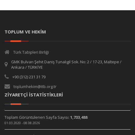
TOPLUM VE HEKİM
Türk Tabipleri Birliği
GMK Bulvarı Şehit Daniş Tunalıgil Sok. No: 2 / 17-23, Maltepe /
Ankara / TÜRKİYE
+90 (312) 231 31 79
toplumhekim@ttb.org.tr
ZİYARETÇİ İSTATİSTİKLERİ
Toplam Görüntülenen Sayfa Sayısı:
1,733,488
01.03.2020 - 08.08.2026