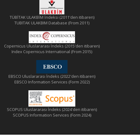
TÜBİTAK ULAKBİM İndeksi (2011'den itibaren)
TUBITAK ULAKBIM Database (From 2011)
Copernicus Uluslararası İndeks (2015'den itibaren)
Index Copernicus International (From 2015)
EBSCO Uluslararası İndeks (2022'den itibaren)
EBSCO Information Services (Form 2022)
SCOPUS Uluslararası İndeks (2024'den itibaren)
SCOPUS Information Services (Form 2024)