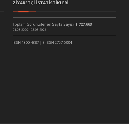
ZİYARETÇİ İSTATİSTİKLERİ
Toplam Görüntülenen Sayfa Sayısı:
1,727,663
01.03.2020 - 08.08.2026
ISSN 1300-4387 | E-ISSN 2757-5004