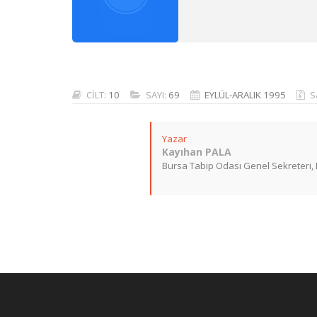
CİLT:
10
SAYI:
69
EYLÜL-ARALIK 1995
S
Yazar
Kayıhan PALA
Bursa Tabip Odası Genel Sekreteri, 