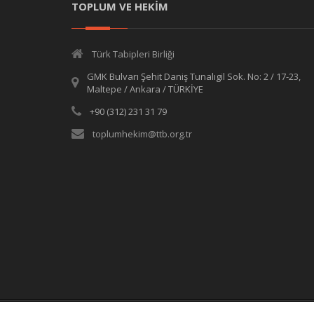
TOPLUM VE HEKİM
Türk Tabipleri Birliği
GMK Bulvarı Şehit Daniş Tunalıgil Sok. No: 2 / 17-23,
Maltepe / Ankara / TÜRKİYE
+90 (312) 231 31 79
toplumhekim@ttb.org.tr