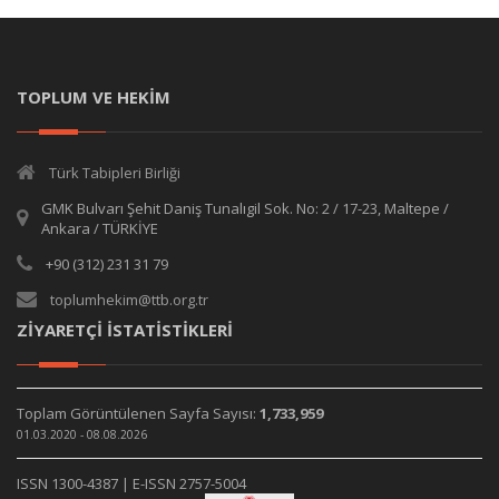
TOPLUM VE HEKİM
Türk Tabipleri Birliği
GMK Bulvarı Şehit Daniş Tunalıgil Sok. No: 2 / 17-23, Maltepe /
Ankara / TÜRKİYE
+90 (312) 231 31 79
toplumhekim@ttb.org.tr
ZİYARETÇİ İSTATİSTİKLERİ
Toplam Görüntülenen Sayfa Sayısı:
1,733,959
01.03.2020 - 08.08.2026
ISSN 1300-4387 | E-ISSN 2757-5004