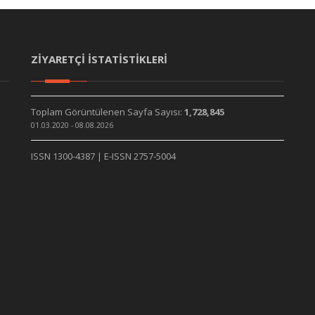
ZİYARETÇİ İSTATİSTİKLERİ
Toplam Görüntülenen Sayfa Sayısı:
1,728,845
01.03.2020 - 08.08.2026
ISSN 1300-4387 | E-ISSN 2757-5004