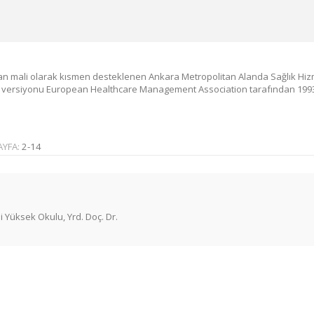
ndan mali olarak kısmen desteklenen Ankara Metropolitan Alanda Sağlık Hizmetle
ilk versiyonu European Healthcare Management Association tarafından 19
AYFA:
2-14
i Yüksek Okulu, Yrd. Doç. Dr.