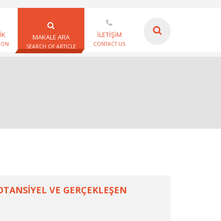
İK
İLETİŞİM
MAKALE ARA
ION
CONTACT US
SEARCH OF ARTICLE
OTANSİYEL VE GERÇEKLEŞEN