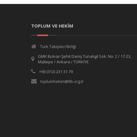
TOPLUM VE HEKİM
Türk Tabipleri Birliği
GMK Bulvarı Şehit Daniş Tunalıgil Sok. No: 2 / 17-23,
Maltepe / Ankara / TÜRKİYE
+90 (312) 231 31 79
toplumhekim@ttb.org.tr