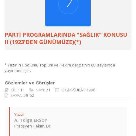
PARTİ PROGRAMLARINDA "SAĞLIK" KONUSU
II (1923'DEN GÜNÜMÜZE)(*)
* Yazının I. bölümü Toplum ve Hekim dergisinin 68. sayısında
yayınlanmıştır.
Gözlemler ve Görüşler
CİLT:
11
SAYI:
71
OCAK-ŞUBAT 1996
SAYFA:
59-62
Yazar
A. Tolga ERSOY
Pratisyen Hekim, Dr.