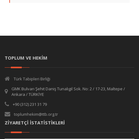
TOPLUM VE HEKİM
Türk Tabipleri Birliği
GMK Bulvarı Şehit Daniş Tunalıgil Sok. No: 2 / 17-23, Maltepe /
Ankara / TÜRKİYE
+90 (312) 231 31 79
toplumhekim@ttb.org.tr
ZİYARETÇİ İSTATİSTİKLERİ