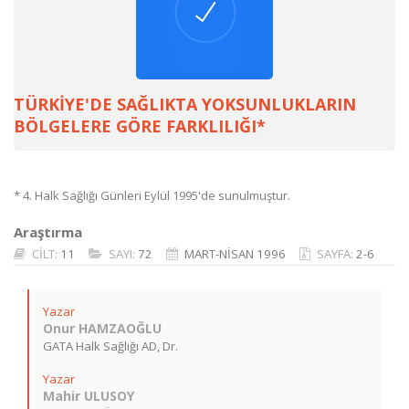
TÜRKİYE'DE SAĞLIKTA YOKSUNLUKLARIN
BÖLGELERE GÖRE FARKLILIĞI*
* 4. Halk Sağlığı Günleri Eylül 1995'de sunulmuştur.
Araştırma
CİLT:
11
SAYI:
72
MART-NİSAN 1996
SAYFA:
2-6
Yazar
Onur HAMZAOĞLU
GATA Halk Sağlığı AD, Dr.
Yazar
Mahir ULUSOY