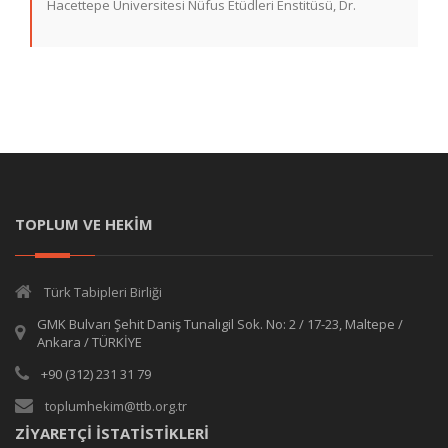
Hacettepe Üniversitesi Nüfus Etüdleri Enstitüsü, Dr.
TOPLUM VE HEKİM
Türk Tabipleri Birliği
GMK Bulvarı Şehit Daniş Tunalıgil Sok. No: 2 / 17-23, Maltepe /
Ankara / TÜRKİYE
+90 (312) 231 31 79
toplumhekim@ttb.org.tr
ZİYARETÇİ İSTATİSTİKLERİ