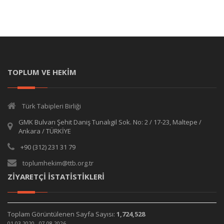
TOPLUM VE HEKİM
Türk Tabipleri Birliği
GMK Bulvarı Şehit Daniş Tunalıgil Sok. No: 2 / 17-23, Maltepe /
Ankara / TÜRKİYE
+90 (312) 231 31 79
toplumhekim@ttb.org.tr
ZİYARETÇİ İSTATİSTİKLERİ
Toplam Görüntülenen Sayfa Sayısı:
1,724,528
01.03.2020 - 07.08.2026