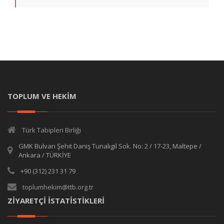
TOPLUM VE HEKİM
Türk Tabipleri Birliği
GMK Bulvarı Şehit Daniş Tunalıgil Sok. No: 2 / 17-23, Maltepe /
Ankara / TÜRKİYE
+90 (312) 231 31 79
toplumhekim@ttb.org.tr
ZİYARETÇİ İSTATİSTİKLERİ