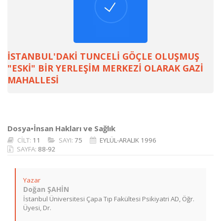
İSTANBUL'DAKİ TUNCELİ GÖÇLE OLUŞMUŞ
"ESKİ" BİR YERLEŞİM MERKEZİ OLARAK GAZİ
MAHALLESİ
Dosya•İnsan Hakları ve Sağlık
CİLT:
11
SAYI:
75
EYLÜL-ARALIK 1996
SAYFA:
88-92
Yazar
Doğan ŞAHİN
İstanbul Üniversitesi Çapa Tıp Fakültesi Psikiyatri AD, Öğr.
Üyesi, Dr.