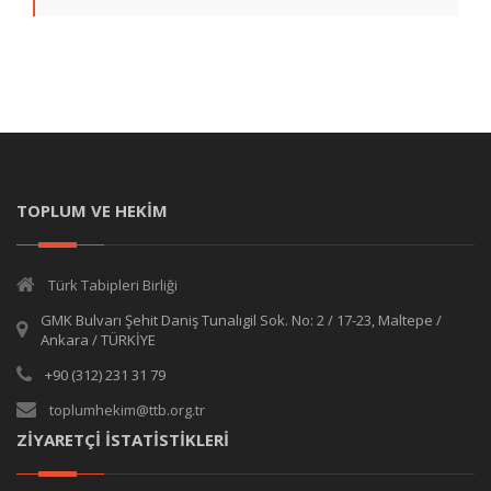
TOPLUM VE HEKİM
Türk Tabipleri Birliği
GMK Bulvarı Şehit Daniş Tunalıgil Sok. No: 2 / 17-23, Maltepe /
Ankara / TÜRKİYE
+90 (312) 231 31 79
toplumhekim@ttb.org.tr
ZİYARETÇİ İSTATİSTİKLERİ