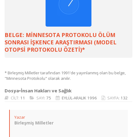
BELGE: MİNNESOTA PROTOKOLU ÖLÜM
SONRASI İŞKENCE ARAŞTIRMASI (MODEL
OTOPSİ PROTOKOLU ÖZETİ)*
* Birleşmiş Milletler tarafından 1991'de yayınlanmış olan bu belge,
"Minnesota Protokolu" olarak anılır.
Dosya•İnsan Hakları ve Sağlık
CİLT:
11
SAYI:
75
EYLÜL-ARALIK 1996
SAYFA:
132
Yazar
Birleşmiş Milletler