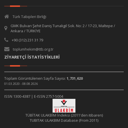
Türk Tabipleri Birliği
GMK Bulvarı Şehit Daniş Tunalıgil Sok. No: 2 / 17-23, Maltepe /
Ankara / TÜRKİYE
+90 (312) 231 31 79
toplumhekim@ttb.org.tr
ZİYARETÇİ İSTATİSTİKLERİ
Toplam Görüntülenen Sayfa Sayısı:
1,731,620
01.03.2020 - 08.08.2026
ISSN 1300-4387 | E-ISSN 2757-5004
TÜBİTAK ULAKBİM İndeksi (2011'den itibaren)
TUBITAK ULAKBIM Database (From 2011)