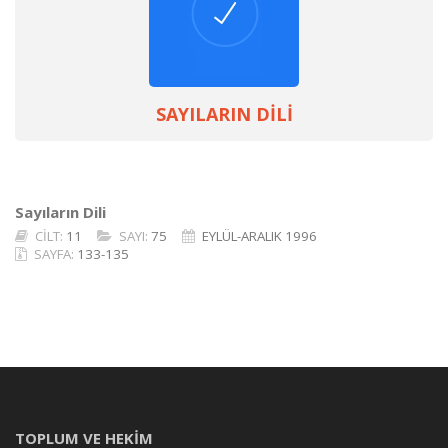
SAYILARIN DİLİ
Sayıların Dili
CİLT:
11
SAYI:
75
EYLÜL-ARALIK 1996
SAYFA:
133-135
TOPLUM VE HEKİM