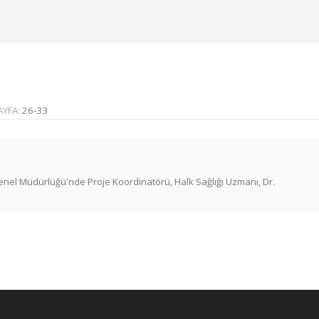
AYFA:
26-33
Genel Müdürlüğü'nde Proje Koordinatörü, Halk Sağlığı Uzmanı, Dr.