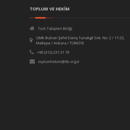
TOPLUM VE HEKİM
Türk Tabipleri Birliği
GMK Bulvarı Şehit Daniş Tunalıgil Sok. No: 2 / 17-23,
Maltepe / Ankara / TÜRKİYE
+90 (312) 231 31 79
toplumhekim@ttb.org.tr