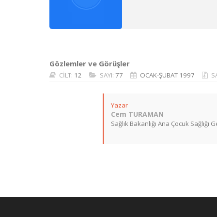
Gözlemler ve Görüşler
CİLT:
12
SAYI:
77
OCAK-ŞUBAT 1997
S
Yazar
Cem TURAMAN
Sağlık Bakanlığı Ana Çocuk Sağlığı 