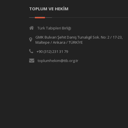
TOPLUM VE HEKİM
Türk Tabipleri Birliği
GMK Bulvarı Şehit Daniş Tunalıgil Sok. No: 2 / 17-23,
Maltepe / Ankara / TÜRKİYE
+90 (312) 231 31 79
toplumhekim@ttb.org.tr