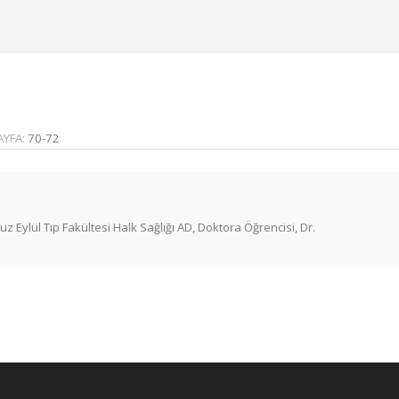
AYFA:
70-72
 Eylül Tıp Fakültesi Halk Sağlığı AD, Doktora Öğrencisi, Dr.