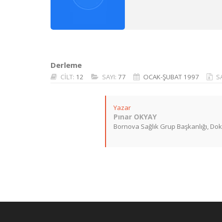
Derleme
CİLT:
12
SAYI:
77
OCAK-ŞUBAT 1997
S
Yazar
Pınar OKYAY
Bornova Sağlık Grup Başkanlığı, Dokuz