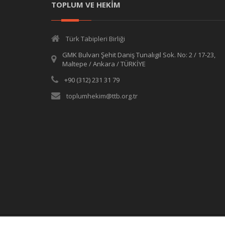
TOPLUM VE HEKİM
Türk Tabipleri Birliği
GMK Bulvarı Şehit Daniş Tunalıgil Sok. No: 2 / 17-23,
Maltepe / Ankara / TÜRKİYE
+90 (312) 231 31 79
toplumhekim@ttb.org.tr