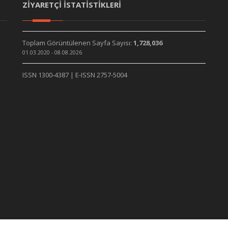
ZİYARETÇİ İSTATİSTİKLERİ
Toplam Görüntülenen Sayfa Sayısı:
1,728,036
01.03.2020 - 08.08.2026
ISSN 1300-4387 | E-ISSN 2757-5004