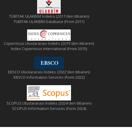
TÜBİTAK ULAKBİM İndeksi (2011'den itibaren)
TUBITAK ULAKBIM Database (From 2011)
Copernicus Uluslararası İndeks (2015'den itibaren)
Index Copernicus International (From 2015)
EBSCO Uluslararası İndeks (2022'den itibaren)
EBSCO Information Services (Form 2022)
SCOPUS Uluslararası İndeks (2024'den itibaren)
SCOPUS Information Services (Form 2024)