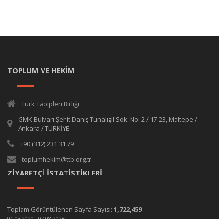
TOPLUM VE HEKİM
Türk Tabipleri Birliği
GMK Bulvarı Şehit Daniş Tunalıgil Sok. No: 2 / 17-23, Maltepe /
Ankara / TÜRKİYE
+90 (312) 231 31 79
toplumhekim@ttb.org.tr
ZİYARETÇİ İSTATİSTİKLERİ
Toplam Görüntülenen Sayfa Sayısı:
1,722,459
01.03.2020 - 07.08.2026