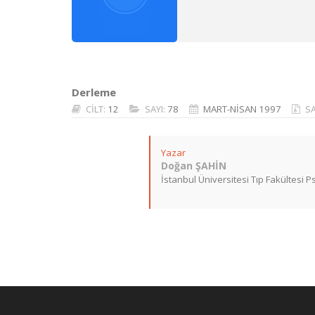
Derleme
CİLT:
12
SAYI:
78
MART-NİSAN 1997
S
Yazar
Doğan ŞAHİN
İstanbul Üniversitesi Tıp Fakültesi Ps