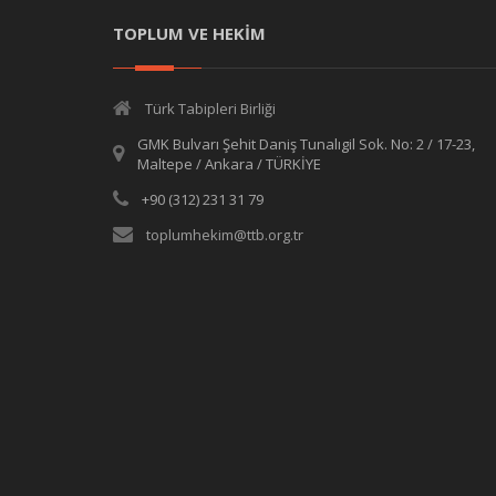
TOPLUM VE HEKİM
Türk Tabipleri Birliği
GMK Bulvarı Şehit Daniş Tunalıgil Sok. No: 2 / 17-23,
Maltepe / Ankara / TÜRKİYE
+90 (312) 231 31 79
toplumhekim@ttb.org.tr