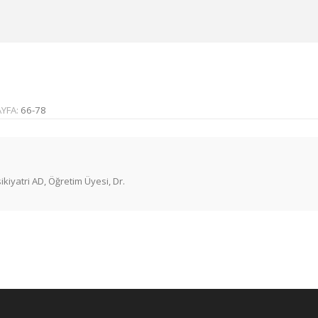
AYFA:
66-78
ikiyatri AD, Öğretim Üyesi, Dr.