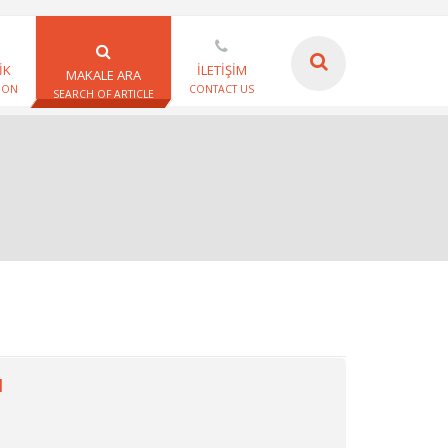
İK
İLETİŞİM
MAKALE ARA
ION
CONTACT US
SEARCH OF ARTICLE
I