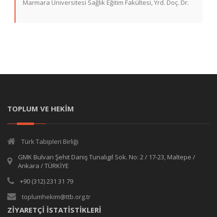
Marmara Üniversitesi Sağlık Eğitim Fakültesi, Yrd. Doç. Dr.
TOPLUM VE HEKİM
Türk Tabipleri Birliği
GMK Bulvarı Şehit Daniş Tunalıgil Sok. No: 2 / 17-23, Maltepe /
Ankara / TÜRKİYE
+90 (312) 231 31 79
toplumhekim@ttb.org.tr
ZİYARETÇİ İSTATİSTİKLERİ