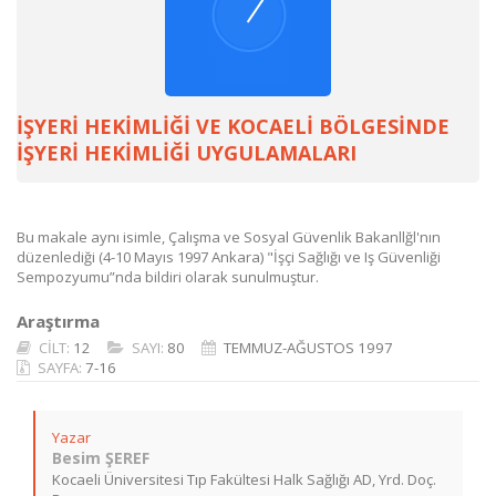
İŞYERİ HEKİMLİĞİ VE KOCAELİ BÖLGESİNDE
İŞYERİ HEKİMLİĞİ UYGULAMALARI
Bu makale aynı isimle, Çalışma ve Sosyal Güvenlik Bakanllğl'nın
düzenlediği (4-10 Mayıs 1997 Ankara) "İşçi Sağlığı ve Iş Güvenliği
Sempozyumu”nda bildiri olarak sunulmuştur.
Araştırma
CİLT:
12
SAYI:
80
TEMMUZ-AĞUSTOS 1997
SAYFA:
7-16
Yazar
Besim ŞEREF
Kocaeli Üniversitesi Tıp Fakültesi Halk Sağlığı AD, Yrd. Doç.