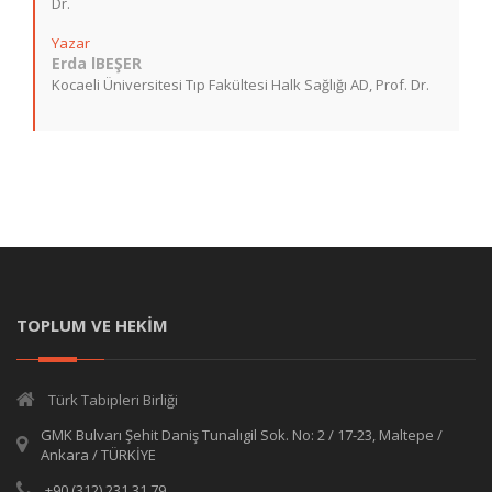
Dr.
Yazar
Erda lBEŞER
Kocaeli Üniversitesi Tıp Fakültesi Halk Sağlığı AD, Prof. Dr.
TOPLUM VE HEKİM
Türk Tabipleri Birliği
GMK Bulvarı Şehit Daniş Tunalıgil Sok. No: 2 / 17-23, Maltepe /
Ankara / TÜRKİYE
+90 (312) 231 31 79