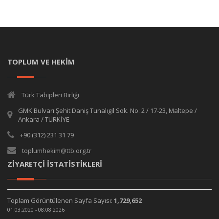
TOPLUM VE HEKİM
Türk Tabipleri Birliği
GMK Bulvarı Şehit Daniş Tunalıgil Sok. No: 2 / 17-23, Maltepe /
Ankara / TÜRKİYE
+90 (312) 231 31 79
toplumhekim@ttb.org.tr
ZİYARETÇİ İSTATİSTİKLERİ
Toplam Görüntülenen Sayfa Sayısı:
1,729,652
01.03.2020 - 08.08.2026