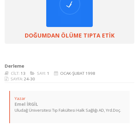
DOĞUMDAN ÖLÜME TIPTA ETİK
Derleme
CİLT:
13
SAYI:
1
OCAK-ŞUBAT 1998
SAYFA:
24-30
Yazar
Emel İRGİL
Uludağ Üniversitesi Tıp Fakültesi Halk Sağlığı AD, Yrd.Doç.