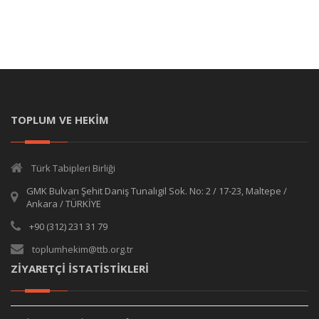
TOPLUM VE HEKİM
Türk Tabipleri Birliği
GMK Bulvarı Şehit Daniş Tunalıgil Sok. No: 2 / 17-23, Maltepe /
Ankara / TÜRKİYE
+90 (312) 231 31 79
toplumhekim@ttb.org.tr
ZİYARETÇİ İSTATİSTİKLERİ