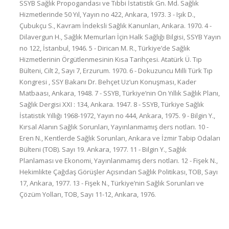
SSYB Sağlık Propogandası ve Tıbbi İstatistik Gn. Md. Sağlık
Hizmetlerinde 50 Yıl, Yayın no 422, Ankara, 1973. 3 - Işık D.,
Çubukçu S., Kavram İndeksli Sağlık Kanunları, Ankara. 1970. 4 -
Dilavergun H., Sağlık Memurları İçin Halk Sağlığı Bilgisi, SSYB Yayın
no 122, İstanbul, 1946. 5 - Dirican M. R., Türkiye’de Sağlık
Hizmetlerinin Örgütlenmesinin Kısa Tarihçesi. Atatürk Ü. Tıp
Bülteni, Cilt 2, Sayı 7, Erzurum. 1970. 6 - Dokuzuncu Milli Türk Tıp
Kongresi , SSY Bakanı Dr. Behçet Uz’un Konuşması, Kader
Matbaası, Ankara, 1948. 7 - SSYB, Türkiye’nin On Yıllık Sağlık Planı,
Sağlık Dergisi XXI : 134, Ankara. 1947. 8 - SSYB, Türkiye Sağlık
İstatistik Yıllığı 1968-1972, Yayın no 444, Ankara, 1975. 9 - Bilgin Y.,
Kırsal Alanın Sağlık Sorunları, Yayınlanmamış ders notları. 10 -
Eren N., Kentlerde Sağlık Sorunları, Ankara ve İzmir Tabip Odaları
Bülteni (TOB). Sayı 19. Ankara, 1977. 11 - Bilgin Y., Sağlık
Planlaması ve Ekonomi, Yayınlanmamış ders notları. 12 - Fişek N.,
Hekimlikte Çağdaş Görüşler Açısından Sağlık Politikası, TOB, Sayı
17, Ankara, 1977. 13 - Fişek N., Türkiye’nin Sağlık Sorunları ve
Çözüm Yolları, TOB, Sayı 11-12, Ankara, 1976.