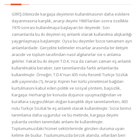
GİRİŞ Dilimizde kargaşa deyiminin kullanılmasının daha eskilere dayanmasına karşılık, anarşi deyimi 1960'lardan sonra özellikle 1970 sonrası kullanılmaya başlayan bir deyimdir. Son zamanlarda bu iki deyimin eş anlamlı olarak kullanılma alışkanlığı yaygınlaşmaya başlamıştır. Oysa bu deyimler bizce tamamen ayrı anlamlardadır. Gerçekte kelimeler insanlar arasında bir iletişim aracıdır ve toplum tarafından nasıl algılanırlar ise o anlama gelirler. Fakat bu iki deyim T.D.K.'nca da zaman zaman eş anlamlı kullanılmakla beraber, tam tanımlarında farklı anlamlarda kullanılmıştır. Örneğin; T.D.K'nun 435 nolu Resimli Türkçe Sözlük adlı yayınında (1), Anarşi: Kişinin her türlü yönetimsel bağdan kurtulmasını kabul eden politik ve sosyal yöntem, başsızlık, Kargaşa: Herhangi bir konuda düşünce uyuşmazlığından ve kurallara saygısızlıktan doğan karışıklık diye tanımlanırken, 403 nolu Türkçe Sözlük'te eş anlamlı olarak kullanılmıştır. Sizce birinci tanımlama daha uygundur ve bu metinde, kargaşa deyimi yukarda verilen tanımdaki anlamı ile kullanılmıştır. Toplumumuzdaki hizmet sektörlerinde görülen duruma uyan kelime de budur. Toplumumuzda birçok alanda, yıllardan beri süregelen bir kargaşa vardır ve sağlık hizmetleri alanındaki kargaşa ise bunlardan biridir. Günümüzdeki sağlık politikası ve idaresindeki duruma girmeden önce, bugünkü durumu yaratmada neden ve katkıları olan, geçmişteki duruma şöyle bir göz atmada yarar vardır. TARİHÇE Osmanlı Dönemi : Osmanlı döneminde, genel idari örgütlenmenin askersel olmasına paralelolarak, daha çok orduya yönelik olan hizmetleri padişah, sultan ve hayırsever kişilerin kurdukları şifa evleri ve birtakım özel niteliklerle idaresini sürdüren kurumlarca verilegelmiştir. Ancak; devletin sağlık işlerini düzenleyen, tabib, cerrah ve diğer sağlık personelinin atama görev ve yetkisini elinde bulunduran Reisül Etıbbalık (Hekim Başı) kurumundan başka resmi bir örgüt yoktur. Buna ek olarak, sosyal yardım kuruluşları, içme suları, besin maddelerinin kontrolu, kanalizasyon, ölü gömülmesi gibi sağlık konuları ile de ilgilenilmiştir. Tüm konularda olduğu gibi, sağıık konularında da 19. Yüzyılın ortalarına doğru batıya yönelinmiş ve özellikle Fransız ekolünün etkisinde kalınmıştır. Böylece, Osmanlı İmparatorluğu zamanında, örgüt olarak ilk sağlık idaresi 1839'da «BeyneImilel Sıhhıye Meclisi» ve 1878'de «Cemiyeti Tıbbıyeyi Mülkiye» kurulmuştur (2). Bu örgüt 1906'da «Meclisi Maarifi Tıp» adını almıştır. Meşrutiyet'in ilanını takip eden yıllarda «Meclisi Umumu Tıbbıye'i Mülkiye ve Sıhhıye'i Umumiye» olarak adı değiştirilen bu örgütün görev ve yetkileri biraz daha genişletilmiştir. Aynı yıllarda bu meclis lağvedilerek, özel bir kanunla, Dahiliye Nezareti'ne bağlı olmak üzere ve İtalya'daki sağlık örgütü örnek alınarak «Sıhhıye Müdüriyeti Umumuyesi» kurulmuştur. Daha sonra 1914 yılında Dahiliye Nezareti'nin adı «Dahiliye ve Sıhhiye Nezareti» adını alarak İmparatorluğun son zamanlarında, sağlık hizmetleri, Dahiliye Nezareti'ne bağlı ikinci derecede bir devlet örgütü olarak yönetilir hale gelmiştir. . Kurtuluş Savaşı Yılları: Kurtuluş Savaşı yıllarında TBMM hükümeti, daha birçok ülkede ayrı bir bakanlık kurulmamış iken, hemen ayrı bir sağlık bakanlığı kurmuştur. Ancak, yeni bakan göreve başladığı zaman, elde sağlıkla ilgili herhangi bir bilgi ve kayıt yoktur. Ayrıca 1920 yılından evvelki Dusturlarda Osmanlı Mevzuatı incelendiğinde, halen yürürlükte bulunan, sağlıkla ilgili herhangi bir hükümde saptanamamıştır (3). Sağlık hizmetlerinin çağdaş anlamda bir devlet görevi olarak ele alınmasının temeli, TBMM hükümetinin kurulması ile atılmıştır. Öyle ki; daha cumhuriyet kurulmadan, 2 Mayıs 1920'de 3 sayılı yasa ile «Sıhhıye ve Muavenatı İçtimaiye Vekaleti» kurulmuştur. O tarihte, dünyada sağlık hizmetlerinin yalnızca birkaç ülkede ayrı bir bakanlıkça yürütülmesi zamanın hükümetinin konuya verdiği önemin ve ileri görüşlülüğünün bir örneği idi. Bu dönemde de sağlık örgütü idari örgüte uydurulmuş ve illerde hizmeti yürütmekle vali sorumlu kılınmıştır. Sağlık müdürlükleri yalnızca valinin danışmanıdır. İlçelerde ise sorumlu ve yetkili kaymakamdır, hükümet tabibi ise onun danışmanıdır. CUMHURİYET DÖNEMİ 1921-1946 : Cumhuriyet ilan edildikten sonra, ilk Sağlık Bakanı olarak, Dr. Refik Saydam görevlendirilmiştir. Dr. Saydam Türkiye'de sağlık hizmetlerinin örgütlenmesi ve koruyucu sağlık hizmeti esaslarının yerleşmesinde büyük emek harcamış, bu nedenle de sağlık hizmetleri tarihimizde önemli bir yer edinmiştir. Kısa süreli aralıklar dışında 1921-1937 yılları arasında 16 yıl gibi uzun bir süre Sağlık Bakanlığı yapmıştır. Bu nedenle Refik Saydam dönemi diyebileceğimiz bu dönemde, koruyucu sağlık hizmetlerine büyük önem verilmiş, hatta tedavi edici sağlık hizmetleri bir devlet görevi olarak ele alınmamıştır (4). Bu konuda daha çok mahalli idarelere yol gösterici olmak yeğlenmiştir. Bu erekle Ankara, İstanbul; Sivas, Erzurum ve Diyarbakır'da SSYB'na bağlı «Numune Hastaneleri» kurmakla yetinilmiş, belediye ve özel idareler hastane açmak için teşvik edilmiştir (5). Bu dönemde, sağlık hizmetlerinin yürütülmesinde, insan gücü politikasına önemli bir yer verilerek bu erekle, 1924 yılında tıp fakülteleri mezunlarının tümünü kapsayan Mecburi Hizmet Kanunu yanı sıra yatılı tıp talebe yurtlarının açılması sağlanmıştır. Sağlık hizmetlerinin gerçekleştirilmesi için gerekli olan yeterli sayı ve nitelikte personel yetiştirme yolunda ilk adımlar atılmıştır. Kamu sektöründe çalışan personelin idaresi tek elde toplanarak SSYB'na verilmiştir. Özel idare ve belediyeler yapı ve hizmetleri salt finanse eden kurumlar haline getirilmiştir. Ayrıca hastanede çalışan hekim ve personele daha düşük ücret uygulanarak, personel yönünden, koruyucu hizmetler ve hükümet tabiplikleri daha çekici hale getirilmeye çalışılmıştır. Sağlık hizmetleri örgütlenmesinin genel idareye bağlı olması yanında, o dönemlerde koruyucu ve tedavi edici sağlık hizmetlerinin birlikte yürütülmesi henüz hiçbir ülkede uygulanmaması nedeniyle, koruyucu hizmetlere gereken önemi veren Dr. Refik Saydam bu iki hizmetin birleştirilmesi yönünde bir girişimde bulunmamıştır. Tüm olumlu yönlerine karşın, bu iki olumsuzluk o dönemin belirgin özelliği olmuştur. Ancak; 1929 yılnıda Etimesgut'ta «İçtimai Hızıssıha Dispanseri» kurularak, küçük bir bölgede koruyucu ve tedavi edici hizmetlerle görevlendirilmiştir. O tarihlerde Fransa'dan sonra ülkemizle birlikte Yugoslavya ve Rusya'da aynı türden uygulamalar ele alınmıştır. Sonradan adı «Etimesgut Numune Sağlık Merkezine» çevrilen bu kuruluş, koruyucu ve tedavi edici hizmetlerin bir arada yürütülmesinin tüm ülkeye yayılması için örnek olarak düşünülmüştür (5). 1946-1950 Behçet Uz Dönemi: Dr. Saydam dönemi 1946 yılına dek sürmüştür. Bu tarihte toplanan 9. Milli Tıp Kongresi'nde bir konuşma yapan, zamanın Sağlık Bakanı Dr. Bahçet Uz, «Birinci On YılIık Sağlık Planı» veya «Behçet Uz Planı» diye anılan planı açıklıyor ve diğer bir dönemi başlatıyordu. Konuşmasına « ... Köylerimizin çoğu... sağlık yönünden hiç de istediğimiz seviyeye çıkarılamamıştır... Bunun için ülkemizi ortalama 40 köylük gruplara ayırarak, her grup için bir sağlık merkezi kurmayı uzun vadeli bir iş olarak düşünüyoruz» (6) diyerek başlamış ve hazırlanan planı sunmuştu. Ereği koruyucu sağlık hizmetlerini yaymak ve personelin ülke yüzeyinde dağılımını sağlamak olan bu plan gereğince; ülke 7 sağlık bölgesine ayrılacak ve her bölgenin örgütlenmesi kendi kendine yeterli olacaktı. Bölgelerde 40 köy için 10 yataklı bir sağlık merkezi kurulacak ve her sağlık merkezinde 2 hekim, 1 ebe, 1 sağlık memuru ve 1 ziyaretçi hemşire bulunacaktı. Buna ek olarak her 10 köy için 1 ebe ve 1 sağlık memuru öngörülmüştü. Bu merkezler koruyucu ve tedavi edici hizmetleri birlikte yürütecek ve bu bölgeler kurulunca her bölgede bir tıp fakültesi açılacaktı (7). Böylece personel yetiştirilmesi de hızlandırılacaktı. Bu planda çağdaş sağlık idaresinin temel ilkelerinden olan koruyucu ve iyileştirici hizmetlerin integre edilmesi ve hizmet ünitelerinin nüfus esasına göre kurulmasının kabul edilmiş olduğunu görüyoruz. Ayrıca sağlık hizmetlerinin örgütlenmesi, genel idari örgütlenmeden ayrı olarak ele alınmıştı. Böylece koruyucu ve tedavi edici hizmetler bütünleştirilerek, yalnızca bazı kentlerin yararlandığı hizmetlerden kırsal bölgelerin de yararlanması düşünülmüştü. Dr. Behçet Uz'dan sonra bu plan uygulanmamış ve giderekten her ilçeye bir sağlık merkezi kurmak şekline dönüştürülmüştür: Bugün ise bu kuruluşlar maliyeti çok yüksek küçük birer hastane olmaktan öteye gidememiştir (5) . Geçimini muayenehanesindeki çalışmasıyla sağlamak zorunda kalan sağlık merkezi hekimleri ise, koruyucu sağlık hizmetleri iIe hiç ilgilenmedikleri gibi, ücretsiz poliklinik ve tedavi bile yapmaz duruma gelmişlerdir. 1950-1960 Dönemi: 1950 yılında Sağlık Bakanı olan Dr. Ekrem Hayri Üstündağ, bu planı tekrar ele almış ve daha da geliştirerek Bakanlar Kurulu'na sunmak üzere iken kabine dışı bırakılmıştır. 1954 yılında tekrar Sağlık Bakanı olan Dr. Behçet Uz'un bu plandan hiç söz etmemesi ise aynı oranda düşündürücüdür (5) . 1953 yılında özel idare hastanelerinin devletleştirilmesi ve hastane hizmetlerinin de bir devlet görevi olarak kabul edilmesi ileri atılımı dışında, 1950-1960 döneminde hastaneciliğe büyük önem verilmesi koruyucu hizmetlerin ihmal edilmesi sonucunu doğurmuştur. Ne var ki ; tedavi hizmetlerinde başarıyı sağlayacak yeter sayı ve nitelikte personel, tam gün çalışmayı sağlayacak bir ücret politikası gibi faktörlere önem verilmediğinden tedavi edici hizmetlerin niteliğinde de göze batar derecede bir iyileşme sağlanamadığı gibi, devlet girişimlerinin tamamen hastaneciliğe yönelmesi nedeniyle, koruyucu dolayısı ile de halk sağlığı hizmetlerinin ihmal edilmesi sonucu ortaya çıkmıştır. 1960-1978 Dönemi : 1960'lara gelindiğinde, kırsal bölgenin her gün artan sağlık istemini, geçici önlemlerle karşılamak olanaksız hale gelmişti. Bu nedenle yönetimi ele alan 1960 devrim hükümeti sağlık hizmetlerine önemli