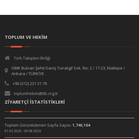
TOPLUM VE HEKİM
Türk Tabipleri Birliği
GMK Bulvarı Şehit Daniş Tunalıgil Sok. No: 2 / 17-23, Maltepe /
Ankara / TÜRKİYE
+90 (312) 231 31 79
toplumhekim@ttb.org.tr
ZİYARETÇİ İSTATİSTİKLERİ
Toplam Görüntülenen Sayfa Sayısı:
1,740,164
01.03.2020 - 09.08.2026