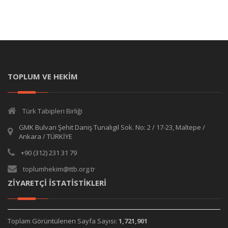
TOPLUM VE HEKİM
Türk Tabipleri Birliği
GMK Bulvarı Şehit Daniş Tunalıgil Sok. No: 2 / 17-23, Maltepe /
Ankara / TÜRKİYE
+90 (312) 231 31 79
toplumhekim@ttb.org.tr
ZİYARETÇİ İSTATİSTİKLERİ
Toplam Görüntülenen Sayfa Sayısı:
1,721,901