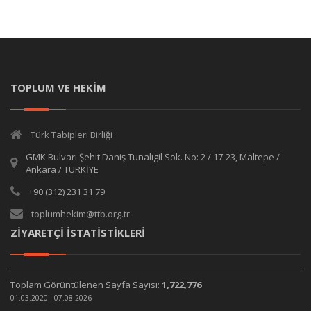
TOPLUM VE HEKİM
Türk Tabipleri Birliği
GMK Bulvarı Şehit Daniş Tunalıgil Sok. No: 2 / 17-23, Maltepe /
Ankara / TÜRKİYE
+90 (312) 231 31 79
toplumhekim@ttb.org.tr
ZİYARETÇİ İSTATİSTİKLERİ
Toplam Görüntülenen Sayfa Sayısı:
1,722,776
01.03.2020 - 07.08.2026