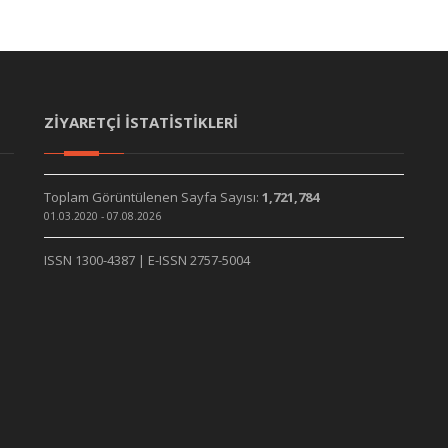
ZİYARETÇİ İSTATİSTİKLERİ
Toplam Görüntülenen Sayfa Sayısı:
1,721,784
01.03.2020 - 07.08.2026
ISSN 1300-4387 | E-ISSN 2757-5004