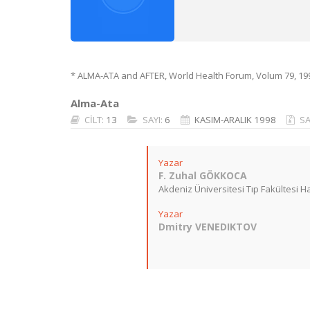
* ALMA-ATA and AFTER, World Health Forum, Volum 79, 199
Alma-Ata
CİLT:
13
SAYI:
6
KASIM-ARALIK 1998
SA
Yazar
F. Zuhal GÖKKOCA
Akdeniz Üniversitesi Tıp Fakültesi Hal
Yazar
Dmitry VENEDIKTOV