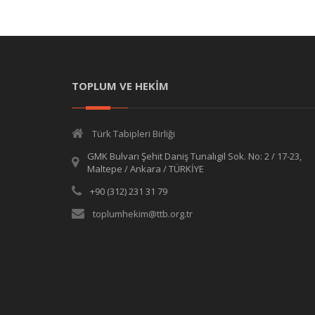
TOPLUM VE HEKİM
Türk Tabipleri Birliği
GMK Bulvarı Şehit Daniş Tunalıgil Sok. No: 2 / 17-23,
Maltepe / Ankara / TÜRKİYE
+90 (312) 231 31 79
toplumhekim@ttb.org.tr