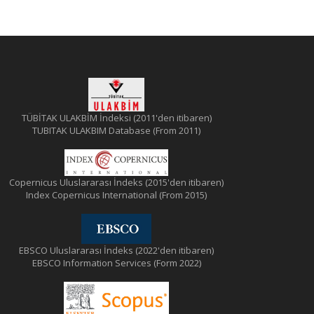
TÜBİTAK ULAKBİM İndeksi (2011'den itibaren)
TUBITAK ULAKBIM Database (From 2011)
Copernicus Uluslararası İndeks (2015'den itibaren)
Index Copernicus International (From 2015)
EBSCO Uluslararası İndeks (2022'den itibaren)
EBSCO Information Services (Form 2022)