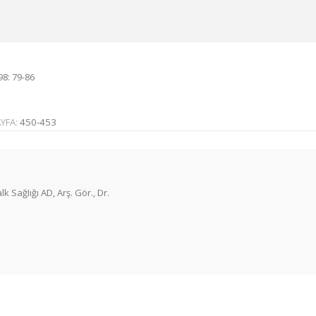
8: 79-86
YFA:
450-453
k SağIığı AD, Arş. Gör., Dr.