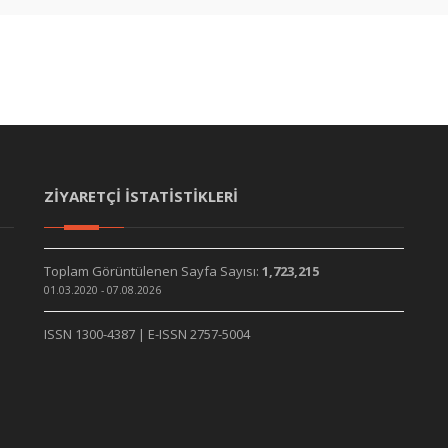
ZİYARETÇİ İSTATİSTİKLERİ
Toplam Görüntülenen Sayfa Sayısı:
1,723,215
01.03.2020 - 07.08.2026
ISSN 1300-4387 | E-ISSN 2757-5004