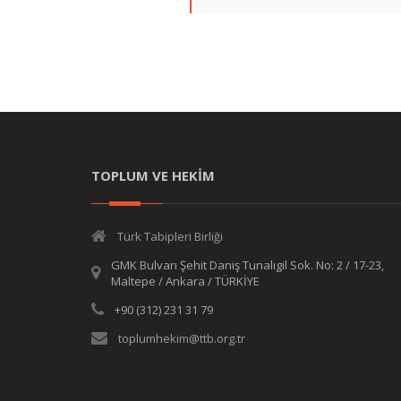
TOPLUM VE HEKİM
Türk Tabipleri Birliği
GMK Bulvarı Şehit Daniş Tunalıgil Sok. No: 2 / 17-23,
Maltepe / Ankara / TÜRKİYE
+90 (312) 231 31 79
toplumhekim@ttb.org.tr