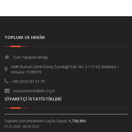
TOPLUM VE HEKİM
Türk Tabipleri Birliği
GMK Bulvarı Şehit Daniş Tunalıgil Sok. No: 2 / 17-23, Maltepe /
Ankara / TÜRKİYE
+90 (312) 231 31 79
toplumhekim@ttb.org.tr
ZİYARETÇİ İSTATİSTİKLERİ
Toplam Görüntülenen Sayfa Sayısı:
1,728,806
01.03.2020 - 08.08.2026