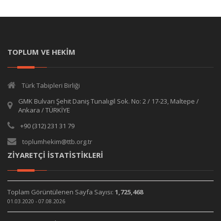
TOPLUM VE HEKİM
Türk Tabipleri Birliği
GMK Bulvarı Şehit Daniş Tunalıgil Sok. No: 2 / 17-23, Maltepe /
Ankara / TÜRKİYE
+90 (312) 231 31 79
toplumhekim@ttb.org.tr
ZİYARETÇİ İSTATİSTİKLERİ
Toplam Görüntülenen Sayfa Sayısı:
1,725,468
01.03.2020 - 07.08.2026