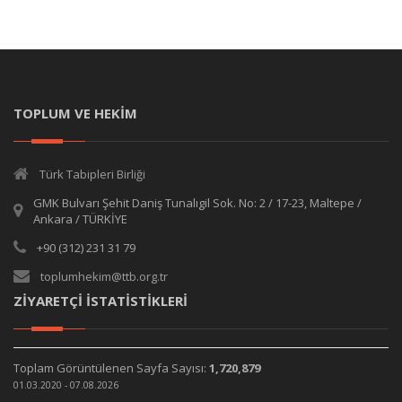
TOPLUM VE HEKİM
Türk Tabipleri Birliği
GMK Bulvarı Şehit Daniş Tunalıgil Sok. No: 2 / 17-23, Maltepe /
Ankara / TÜRKİYE
+90 (312) 231 31 79
toplumhekim@ttb.org.tr
ZİYARETÇİ İSTATİSTİKLERİ
Toplam Görüntülenen Sayfa Sayısı:
1,720,879
01.03.2020 - 07.08.2026