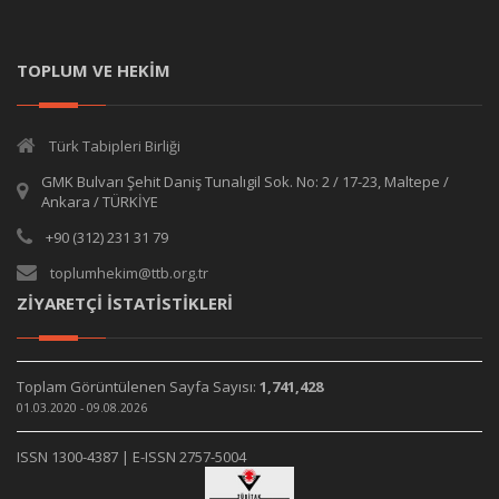
TOPLUM VE HEKİM
Türk Tabipleri Birliği
GMK Bulvarı Şehit Daniş Tunalıgil Sok. No: 2 / 17-23, Maltepe /
Ankara / TÜRKİYE
+90 (312) 231 31 79
toplumhekim@ttb.org.tr
ZİYARETÇİ İSTATİSTİKLERİ
Toplam Görüntülenen Sayfa Sayısı:
1,741,428
01.03.2020 - 09.08.2026
ISSN 1300-4387 | E-ISSN 2757-5004