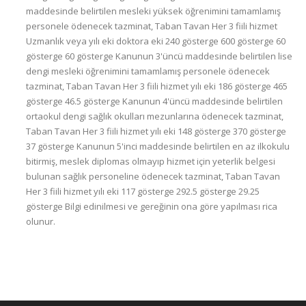
maddesinde belirtilen mesleki yüksek öğrenimini tamamlamış
personele ödenecek tazminat, Taban Tavan Her 3 fiili hizmet
Uzmanlık veya yılı eki doktora eki 240 gösterge 600 gösterge 60
gösterge 60 gösterge Kanunun 3'üncü maddesinde belirtilen lise
dengi mesleki öğrenimini tamamlamış personele ödenecek
tazminat, Taban Tavan Her 3 fiili hizmet yılı eki 186 gösterge 465
gösterge 46.5 gösterge Kanunun 4'üncü maddesinde belirtilen
ortaokul dengi sağlık okulları mezunlarına ödenecek tazminat,
Taban Tavan Her 3 fiili hizmet yılı eki 148 gösterge 370 gösterge
37 gösterge Kanunun 5'inci maddesinde belirtilen en az ilkokulu
bitirmiş, meslek diplomas olmayıp hizmet için yeterlik belgesi
bulunan sağlık personeline ödenecek tazminat, Taban Tavan
Her 3 fiili hizmet yılı eki 117 gösterge 292.5 gösterge 29.25
gösterge Bilgi edinilmesi ve gereğinin ona göre yapılması rica
olunur.