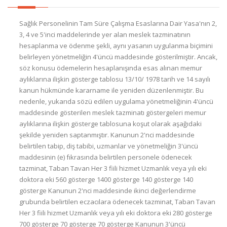
Sağlık Personelinin Tam Süre Çalışma Esaslarına Dair Yasa'nın 2,
3, 4 ve 5'inci maddelerinde yer alan meslek tazminatının
hesaplanma ve ödenme şekli, aynı yasanın uygulanma biçimini
belirleyen yönetmeliğin 4'üncü maddesinde gösterilmiştir. Ancak,
söz konusu ödemelerin hesaplanışında esas alınan memur
aylıklarına ilişkin gösterge tablosu 13/10/ 1978 tarih ve 14 sayılı
kanun hükmünde kararname ile yeniden düzenlenmiştir. Bu
nedenle, yukarıda sözü edilen uygulama yönetmeliğinin 4'üncü
maddesinde gösterilen meslek tazminatı göstergeleri memur
aylıklarına ilişkin gösterge tablosuna koşut olarak aşağıdaki
şekilde yeniden saptanmıştır. Kanunun 2'nci maddesinde
belirtilen tabip, diş tabibi, uzmanlar ve yönetmeliğin 3'üncü
maddesinin (e) fıkrasında belirtilen personele ödenecek
tazminat, Taban Tavan Her 3 fiili hizmet Uzmanlık veya yılı eki
doktora eki 560 gösterge 1400 gösterge 140 gösterge 140
gösterge Kanunun 2'nci maddesinde ikinci değerlendirme
grubunda belirtilen eczacılara ödenecek tazminat, Taban Tavan
Her 3 fiili hizmet Uzmanlık veya yılı eki doktora eki 280 gösterge
700 gösterge 70 gösterge 70 gösterge Kanunun 3'üncü