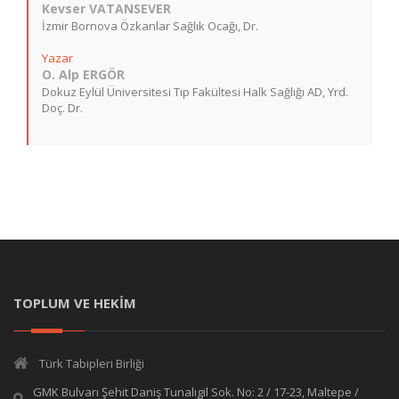
Kevser VATANSEVER
İzmir Bornova Özkanlar Sağlık Ocağı, Dr.
Yazar
O. Alp ERGÖR
Dokuz Eylül Üniversitesi Tıp Fakültesi Halk Sağlığı AD, Yrd.
Doç. Dr.
TOPLUM VE HEKİM
Türk Tabipleri Birliği
GMK Bulvarı Şehit Daniş Tunalıgil Sok. No: 2 / 17-23, Maltepe /