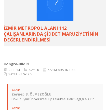
İZMİR METROPOL ALANI 112
ÇALIŞANLARINDA ŞİDDET MARUZİYETİNİN
DEĞERLENDİRİLMESİ
Kongre-Bildiri
CİLT:
14
SAYI:
6
KASIM-ARALIK 1999
SAYFA:
420-425
Yazar
Zeynep B. ÖLMEZOĞLU
Dokuz Eylül Üniversitesi Tıp Fakültesi Halk Sağlığı AD, Dr.
Yazar