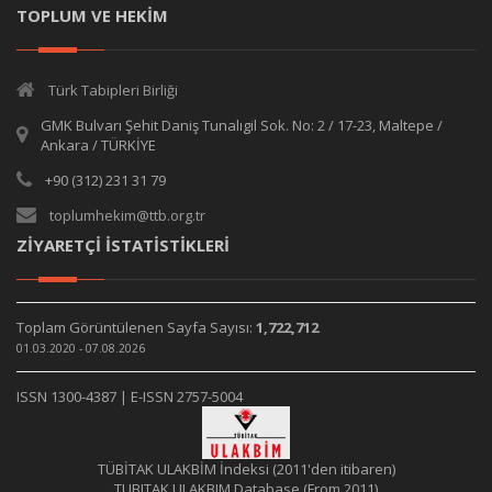
TOPLUM VE HEKİM
Türk Tabipleri Birliği
GMK Bulvarı Şehit Daniş Tunalıgil Sok. No: 2 / 17-23, Maltepe /
Ankara / TÜRKİYE
+90 (312) 231 31 79
toplumhekim@ttb.org.tr
ZİYARETÇİ İSTATİSTİKLERİ
Toplam Görüntülenen Sayfa Sayısı:
1,722,712
01.03.2020 - 07.08.2026
ISSN 1300-4387 | E-ISSN 2757-5004
TÜBİTAK ULAKBİM İndeksi (2011'den itibaren)
TUBITAK ULAKBIM Database (From 2011)