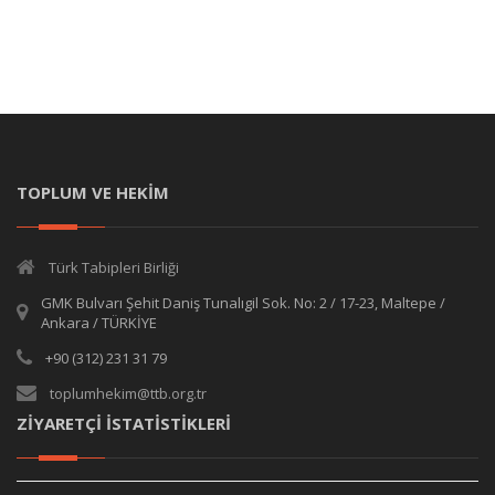
TOPLUM VE HEKİM
Türk Tabipleri Birliği
GMK Bulvarı Şehit Daniş Tunalıgil Sok. No: 2 / 17-23, Maltepe /
Ankara / TÜRKİYE
+90 (312) 231 31 79
toplumhekim@ttb.org.tr
ZİYARETÇİ İSTATİSTİKLERİ