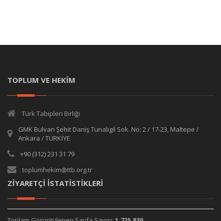
TOPLUM VE HEKİM
Türk Tabipleri Birliği
GMK Bulvarı Şehit Daniş Tunalıgil Sok. No: 2 / 17-23, Maltepe /
Ankara / TÜRKİYE
+90 (312) 231 31 79
toplumhekim@ttb.org.tr
ZİYARETÇİ İSTATİSTİKLERİ
Toplam Görüntülenen Sayfa Sayısı:
1,725,830