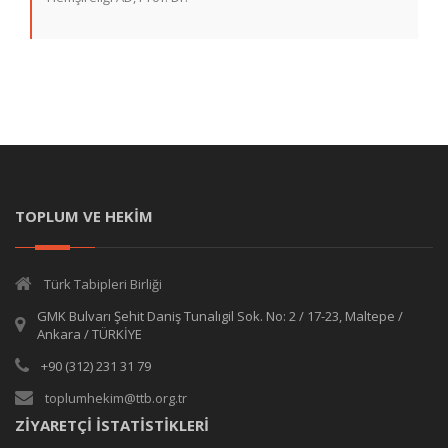
TOPLUM VE HEKİM
Türk Tabipleri Birliği
GMK Bulvarı Şehit Daniş Tunalıgil Sok. No: 2 / 17-23, Maltepe /
Ankara / TÜRKİYE
+90 (312) 231 31 79
toplumhekim@ttb.org.tr
ZİYARETÇİ İSTATİSTİKLERİ