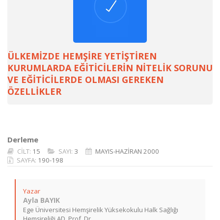
ÜLKEMİZDE HEMŞİRE YETİŞTİREN
KURUMLARDA EĞİTİCİLERİN NİTELİK SORUNU
VE EĞİTİCİLERDE OLMASI GEREKEN
ÖZELLİKLER
Derleme
CİLT:
15
SAYI:
3
MAYIS-HAZİRAN 2000
SAYFA:
190-198
Yazar
Ayla BAYIK
Ege Üniversitesi Hemşirelik Yüksekokulu Halk Sağlığı
Hemşireliği AD, Prof. Dr.