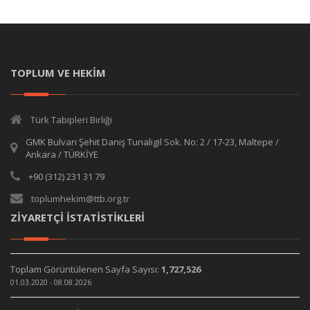
TOPLUM VE HEKİM
Türk Tabipleri Birliği
GMK Bulvarı Şehit Daniş Tunalıgil Sok. No: 2 / 17-23, Maltepe /
Ankara / TÜRKİYE
+90 (312) 231 31 79
toplumhekim@ttb.org.tr
ZİYARETÇİ İSTATİSTİKLERİ
Toplam Görüntülenen Sayfa Sayısı:
1,727,526
01.03.2020 - 08.08.2026