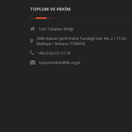
TOPLUM VE HEKİM
Türk Tabipleri Birliği
GMK Bulvarı Şehit Daniş Tunalıgil Sok. No: 2 / 17-23,
Maltepe / Ankara / TÜRKİYE
+90 (312) 231 31 79
toplumhekim@ttb.org.tr