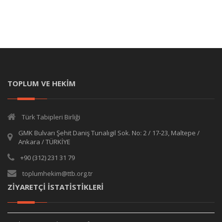
TOPLUM VE HEKİM
Türk Tabipleri Birliği
GMK Bulvarı Şehit Daniş Tunalıgil Sok. No: 2 / 17-23, Maltepe /
Ankara / TÜRKİYE
+90 (312) 231 31 79
toplumhekim@ttb.org.tr
ZİYARETÇİ İSTATİSTİKLERİ