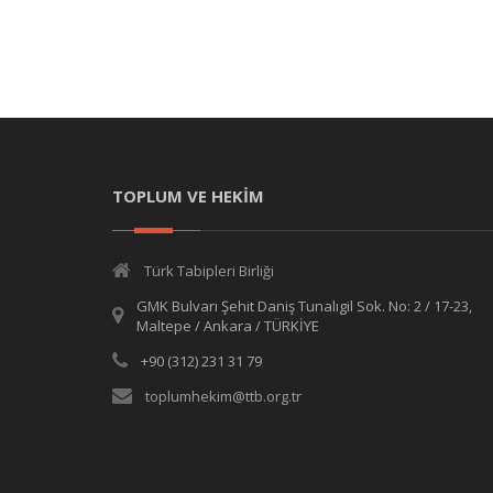
TOPLUM VE HEKİM
Türk Tabipleri Birliği
GMK Bulvarı Şehit Daniş Tunalıgil Sok. No: 2 / 17-23,
Maltepe / Ankara / TÜRKİYE
+90 (312) 231 31 79
toplumhekim@ttb.org.tr