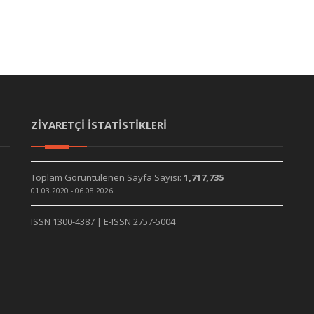
ZİYARETÇİ İSTATİSTİKLERİ
Toplam Görüntülenen Sayfa Sayısı:
1,717,735
01.03.2020 - 06.08.2026
ISSN 1300-4387 | E-ISSN 2757-5004