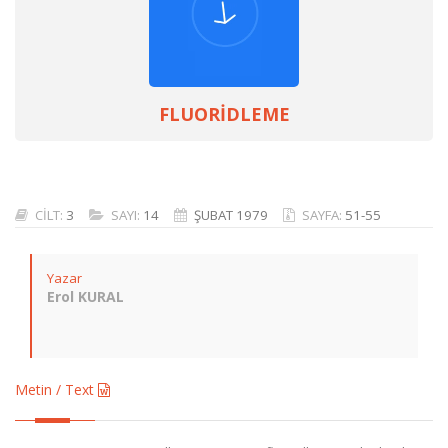
FLUORİDLEME
CİLT:
3
SAYI:
14
ŞUBAT 1979
SAYFA:
51-55
Yazar
Erol KURAL
Metin / Text