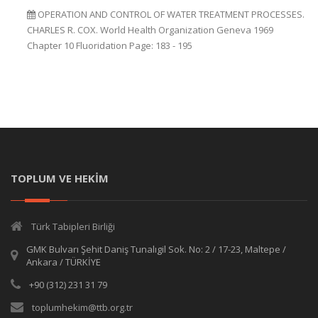
OPERATION AND CONTROL OF WATER TREATMENT PROCESSES.
CHARLES R. COX. World Health Organization Geneva 1969
Chapter 10 Fluoridation Page: 183 - 195
TOPLUM VE HEKİM
Türk Tabipleri Birliği
GMK Bulvarı Şehit Daniş Tunalıgil Sok. No: 2 / 17-23, Maltepe /
Ankara / TÜRKİYE
+90 (312) 231 31 79
toplumhekim@ttb.org.tr