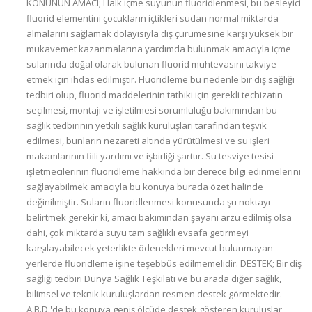
KONUNUN AMACI; Halk içme suyunun fluoridlenmesi, bu besleyici fluorid elementini çocukların içtikleri sudan normal miktarda almalarını sağlamak dolayısıyla diş çürümesine karşı yüksek bir mukavemet kazanmalarına yardımda bulunmak amacıyla içme sularında doğal olarak bulunan fluorid muhtevasını takviye etmek için ihdas edilmiştir. Fluoridleme bu nedenle bir diş sağlığı tedbiri olup, fluorid maddelerinin tatbiki için gerekli techizatın seçilmesi, montajı ve işletilmesi sorumluluğu bakımından bu sağlık tedbirinin yetkili sağlık kuruluşları tarafından teşvik edilmesi, bunların nezareti altında yürütülmesi ve su işleri makamlarının fiili yardımı ve işbirliği şarttır. Su tesviye tesisi işletmecilerinin fluoridleme hakkında bir derece bilgi edinmelerini sağlayabilmek amacıyla bu konuya burada özet halinde değinilmiştir. Suların fluoridlenmesi konusunda şu noktayı belirtmek gerekir ki, amacı bakımından şayanı arzu edilmiş olsa dahi, çok miktarda suyu tam sağlıklı evsafa getirmeyi karşılayabilecek yeterlikte ödenekleri mevcut bulunmayan yerlerde fluoridleme işine teşebbüs edilmemelidir. DESTEK; Bir diş sağlığı tedbiri Dünya Sağlık Teşkilatı ve bu arada diğer sağlık, bilimsel ve teknik kuruluşlardan resmen destek görmektedir. A.B.D.'de bu konuya geniş ölçüde destek gösteren kuruluşlar arasında Milli Araştırma Kurumu, Amerika Halk Sağlığı Birliği, Amerikan Diş Hekimleri Birliği, Amerikan Tıp Hekimleri Birliği ve Amerika Su İşleri Birliği bulunmaktadır. Halk sağlığına faydalarını sunmak uğrunda izlenen halk içme sularını fluoridleme politikası, aynı zamanda, Avustralya, Brezilya, Kanada, Çekoslovakya, Mısır, Finlandiya, Demokratik Alman Cumhuriyeti, İngiltere, Yunanistan, İtalya, Yeni Zelanda, Norveç, İsveç, Güney Afrika ve Yugoslavya ülkelerindeki tıbbi ve diş hekimleri birliklerinin de desteğini görmektedir. Başka bir sağlık ya da su tasfiye programının bu kadar yaygın destek göreceği şüphelidir. Halk sağlığında çok önemli yeri olan bu gelişmenin, bir toplum bölgesinde sağlık makamlarınca uygulanmasına geçildiğinde yerel su işleri makamları tarafından işbirliği göstermeleri gereklidir. FLUORİDLEMEYE KARŞI İTİRAZLAR; Bir takım nedenlerle içme sularının fluoridlenmesine karşı itirazlar yapılmaktadır ki, bunlara burada değinmeden geçemeyiz. Bazıları bu uygulamanın «kitle tedavisi» olduğunu bunun ise yine ya da örf ve adetlere aykırı olduğunu iddia etmektedir. Oysa başka sularda uygun konsantrasyonlarda mevcut bulunan bir besleyici elementin muhtevasındaki bir eksikliği gerektiğinde tamamlamaktan başka tedavi ile hiç bir ilgisi bulunmamaktadır. Bazıları da bir şehrin tüm içme suyunun büyüyen çocukların fiilen tükettiği küçük miktarda gerekli element ihtiva edecek şekilde tasviye edildiği açısından bu uygulamanın israf olduğuna itiraz etmektedirler. Bu iddia çocuk başına maliyetin daha sonraki bölümde değinilenden fazla olan yerler için geçerli olabilir. Bazı kişiler ise, fluoridlerin içme sularına katılmaması gerekli olan «tehlikeli» maddeler olduğu ya da çocuklara fluoridlerin sağlanmasının «başka yöntemlerle yapılması gerektiği kanaatindedirler. Su işleri işletmecilerinin iddiaları karşılayabilecek bir durumda olabilmeleri için bu son iki itirazı analiz etmek gerekir. Takriben 0,25 gram sodyum, fluorid alınmasıyla insanda akut hastalık meydana gelir. Bu miktar bir bardak suda bulunursa, takiben 1000 p.p.m. veya milyonda galon suda 4 tona eşit olabilir. Bunun aksine olarak, fluorid uygulamasında kullanılan 1.0 p.p.m. fluorid iyonun sağlanması için tasfiye olunan sodyum fluorid dozajı 2.3 p.p.m. (19 libre/milyon US galon)dur. Bu gerekli dozu ikmal etmek için seçilen hiç bir kimyasal madde besleyici aparat, ön görülen bu doz miktarını 400 katın üstünde çıkarılacak kadar ayarsız çaIışamaz. Takriben üç ay veya daha fazla süreyle içilmedikçe 1,5 p.p.m. fluorid ihtiva eden böyle bir suyu içen çocuklarda benekli diş meydana gelmemektedir. Pratik deneylerin gösterdiğine göre, her ne kadar kısa süreler için dozlar 1.0 - 1,5 p.p.m. sınırında olabilmekte ise de mutad dozlar ortalama olarak ön görülen dozlarıdan daha az miktardadır. Her halükarda eleştirilecek kontrol usulünde 3 ay süreyle % 50'nin üstünde sürekli hata olması hemen hemen imkansızdır. Fluoridin içme suyu yerine sofra tuzuna katılması taraf kazanmıştır. Çünkü tuzu, iyodlama usulünün iyi uygulanması guatırı önlemektedir. Bu maksat için gerekli iyot miktarı kişi başına günde takriben 0,01 mg olup düzenli şekilde alınması da şart değildir. Tuzun alınış miktarının büyüklerde değişik olması ve çocukların az miktarda veya hiç almaması gerçekleri iyotlu tuzun değerini kısıtlamamaktadır. Ne varki tuzun çocuklara düzenli tüketim sağlamasına güvenilmeyeceği aşikardır. Aynı şey süt için de geçerlidir. Çünkü, bu maddenin tüketimi muntazam veya dünya çapında değildir. Bundan başka, süt kaynaklarının çeşitli oluşu, yetkili makamlarca sütün uygun şekilde kontrol edilmesini engellemektedir. Tabletler kullanmak veya tam ölçülü olarak kullanmak üzere damlalıklı ilaç şişelerine konulmuş mahluller kullanmak suretiyle evlerde mahdut miktarda içme suyunu muameleye tabi tutulması mümkün ise de, bunun bir toplumda bütün çocuklara fayda sağlayan pratik yol olması daha çok ev sahiplerinin bu husustaki titizliğine, güvenirliğine ve su kaynaklarına dayanan bir husustur. Gerçekte halk içme sularının fluoridlenmesinin önemli bir avantajı, çocukların su içtiği bir toplum yerindeki evlerde, okullarda ve benzeri yerlerde durum ne olursa olsun bütün çocukların faydalanmalarının kontrol edilebilir nitelikte olmasıdır. DOĞAL SULARDA BULUNAN FLUORİDLER; Fluoridler tortusal kayalarda (kireç taşı, kum taşı) fluorspor halinde ve volkanik kayalarda (granit) eryolit halinde bulunur. Bu fluorid mineralleri hemen hemen suda çözülmediklerinden (erimediklerinden) fluoridler ancak bunların erimelerine elverişli olan yerlerdeki yeraltı sularında bulunacaktır. Kuraklık dönemlerinde yeraltı suyunun buharlaşarak geri kalan sığ sulardaki fluorit muhtevanın artmasına yol açan özel durumlar dışında, doğal sularda karşılaşılan fluorid iyon muhtevasının azami miktarı 14 p.p.m.'dir. Sözü geçen özel durumlarda ise derin olmayan kuyu sularındaki fluorit muhtevasında suya acı bir tat verecek derecede 30 p.p.m. üstünde fluoridler bulunmaktadır. Fluorid taşıyan suların dünyaya dağılışı hakkında geniş teknik veriler bulunmamaktadır. Bununla beraber doğal suların çoğunda 0.3 p.p.m.'den az miktarda fluorit bulunduğu bilinmektedir. Bu nedenledir ki, bu düşük doğal muhtevanın fluoridleme suretiyle artırılması çok yaygın bir ihtiyaç olmaktadır. ABD'de normal miktar civarında fluoridleri ihtiva eden doğal sular ancak takriben 3 milyon nüfusun ihtiyacını karşılayabilecek düzeydedir. Bazı bölgelerde 1,5 p.p.m. veya daha fazla miktarda bir fluorit ihtiva eden sular bulunmakla beraber bunların sayıları daha da mahduttur. SUDAN FAZLA FLUORİDLERİN KURTARILMASI; Magnezyum ihtiva eden suların yumuşatılmasında uygulanması dışında mutad tasfiye yöntemleriyle fluoridlerin kurtarılmasında ekonomik yollar yoktur. Magnezyum bulunmayan sert (acı) sular yumuşatma işleminde fluoridlerin çökeltilmesi için gerekli magnezyum dolomit kireci kullanılarak verilmelidir. SU FLUORİDLEME UYGULAMASI; Halk içme sularına fluoridlerin tatbik edilmesinde kullanılan yöntemler, suyun çökeltilmesinde kullanılan yöntemlere benzer. En önemli farkı kimyasal dozların daha sıhhatli kontrol altında tutulmasının gerektirmesidir. Fakat bu muameleye tabi tutulan suyun ısısı veya diğer karakter ristikleri ne olursa olsun verilen dozun sabit oluşu dolayısıyla karmaşık işlemleri içermeden büyük kolaylıkla yapılabilmekte ve laboratuvar kontrolu sadece bir tek deneyi gerektirmektedir. LABORATUVAR KONTROLU; İçme sularının fluoridlenmesi bir halk sağlığı konusu olduğundan özellikle halka verilen suyun çindeki fluoridlerin miktarının ayrı ayrı değerlendirilmesinde yerel sağlık kuruluşları da katılmak isteyeceklerdir. Su işleri ve sağlık yetkilileri arasında raporlar teati edilmesi için düzenler kurulmalıdır. Birçok durumlarda yerel sağlık daireleri laboratuvar yöntemlerini su işleri dairelerinden daha iyi bir şekilde yürütülebilmektedirler. Bu durumlarda tesis kontrol testleri ile uygulanacak tesis kontrolu için düzenlemeler yapılması ve tesbiti, standart yöntemleri izleyecek sağlık yetkilileri tarafından yapılmalıdır. Taylor analiz cihazı gibi muayyen test kitleri (takımları) ile elde edilen sonuçlar, test kitinin ve belirteçlerin kontrolu ve test kitini kullanan operatörün renk değerlerini tefsir etmek yeteneğinin kontrolu bakımından, standart yöntemlerle elde edilen sonuçlarla kıyasIanmalıdır. Çünkü bir test kiti ile tayin olunan bir numunenin içinde görülen fluoridlerin konsantrasyonu, aynı numunenin standart yöntemle deneyinde verdiğindekinden ortalama olarak daha düşük olduğu görülebilir. Bu nedenle bir kit, standart yöntemlerin verdiğinden takriben 0,2 p.p.m. daha düşük değerler verebilir ki, bu da fluorid muhtevasını istenilen 1.0 p.p.m. değerine çıkarılması için operatöre 0,8 p.p.m. görünüm değerini kullanması hususunda kılavuzluk edecektir. Standart laboratuvar yöntemleri kullanırken önleyici tedbirlerin çoğu da alınmalıdır. Suların fluorid muhtevasını test için daha da sıhhatli bir yöntemin sağlanması bakımından sürekli araştırma yapılmaktadır. MALİYETLER; Halk içme sularının fluoridleme maliyeti o yöredeki kimyasal maddelerin ve techizatın maliyetine muameleye tabi tutulacak su kaynağının sayısına ve fluoridlerin tek işlemle mi yoksa işletme personeli tarafından nezaret edilen işlemlerden biriyle mi yapılacağına bağlıdır. Genellikle fluorid klorlama ya da filitreleme ile yapılır. Bununla beraber muameleye tabi tutulmamış kuyu suları, pompa operatörlerinin görevlerini fazla artırmadan fluoridlenebilir. Bu nedenledir ki bir su fluoridlenirken genellikle nezaret maiyetinde artış ya çok az olmakta ya da hiç olmamaktadır. Küçük toplum yerlerinde izole edilmiş birkaç kuyu ile hizmetle bulunabilir, buna karşın çok büyük toplum yerlerinde sade