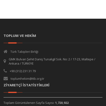
TOPLUM VE HEKİM
Türk Tabipleri Birliği
GMK Bulvarı Şehit Daniş Tunalıgil Sok. No: 2 / 17-23, Maltepe /
Ankara / TÜRKİYE
+90 (312) 231 31 79
toplumhekim@ttb.org.tr
ZİYARETÇİ İSTATİSTİKLERİ
Toplam Görüntülenen Sayfa Sayısı:
1,720,922