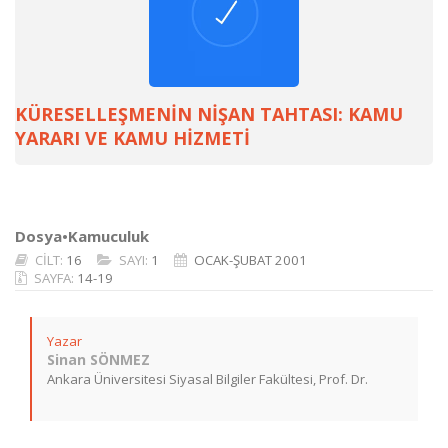
KÜRESELLEŞMENİN NİŞAN TAHTASI: KAMU
YARARI VE KAMU HİZMETİ
Dosya•Kamuculuk
CİLT:
16
SAYI:
1
OCAK-ŞUBAT 2001
SAYFA:
14-19
Yazar
Sinan SÖNMEZ
Ankara Üniversitesi Siyasal Bilgiler Fakültesi, Prof. Dr.