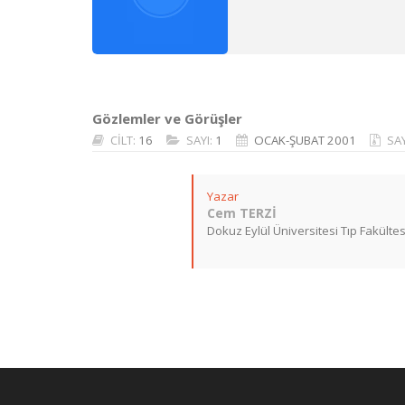
Gözlemler ve Görüşler
CİLT:
16
SAYI:
1
OCAK-ŞUBAT 2001
SA
Yazar
Cem TERZİ
Dokuz Eylül Üniversitesi Tıp Fakültesi