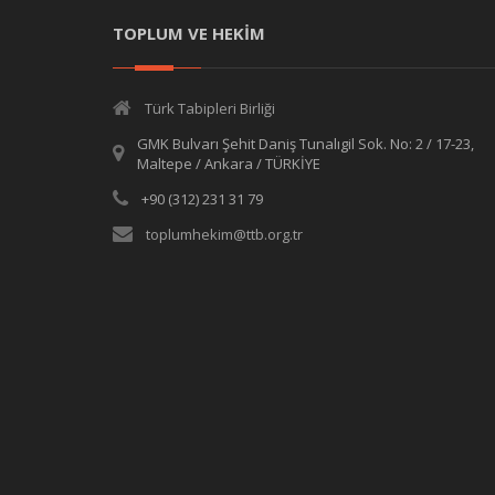
TOPLUM VE HEKİM
Türk Tabipleri Birliği
GMK Bulvarı Şehit Daniş Tunalıgil Sok. No: 2 / 17-23,
Maltepe / Ankara / TÜRKİYE
+90 (312) 231 31 79
toplumhekim@ttb.org.tr