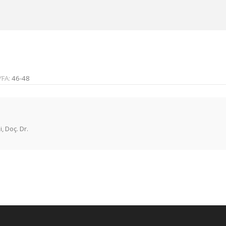
YFA:
46-48
, Doç. Dr.