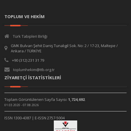
TOPLUM VE HEKİM
Türk Tabipleri Birliği
GMK Bulvarı Şehit Daniş Tunalıgil Sok. No: 2 / 17-23, Maltepe /
Ankara / TÜRKİYE
+90 (312) 231 31 79
toplumhekim@ttb.org.tr
ZİYARETÇİ İSTATİSTİKLERİ
Toplam Görüntülenen Sayfa Sayısı:
1,724,692
01.03.2020 - 07.08.2026
ISSN 1300-4387 | E-ISSN 2757-5004