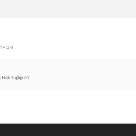
YFA:
2-8
i Halk Sağlığı AD