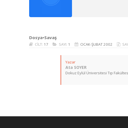
Dosya•Savaş
CİLT:
17
SAYI:
1
OCAK-ŞUBAT 2002
SA
Yazar
Ata SOYER
Dokuz Eylül Üniversitesi Tıp Fakültes