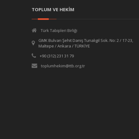
TOPLUM VE HEKİM
Türk Tabipleri Birliği
GMK Bulvarı Şehit Daniş Tunalıgil Sok. No: 2 / 17-23,
Maltepe / Ankara / TÜRKİYE
+90 (312) 231 31 79
toplumhekim@ttb.org.tr