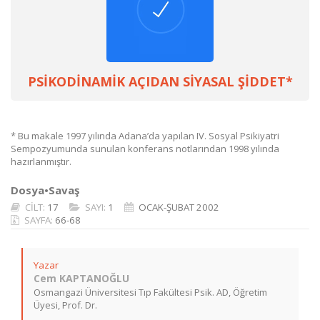
PSİKODİNAMİK AÇIDAN SİYASAL ŞİDDET*
* Bu makale 1997 yılında Adana’da yapılan IV. Sosyal Psikiyatri
Sempozyumunda sunulan konferans notlarından 1998 yılında
hazırlanmıştır.
Dosya•Savaş
CİLT:
17
SAYI:
1
OCAK-ŞUBAT 2002
SAYFA:
66-68
Yazar
Cem KAPTANOĞLU
Osmangazi Üniversitesi Tıp Fakültesi Psik. AD, Öğretim
Üyesi, Prof. Dr.