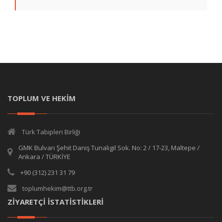
TOPLUM VE HEKİM
Türk Tabipleri Birliği
GMK Bulvarı Şehit Daniş Tunalıgil Sok. No: 2 / 17-23, Maltepe /
Ankara / TÜRKİYE
+90 (312) 231 31 79
toplumhekim@ttb.org.tr
ZİYARETÇİ İSTATİSTİKLERİ