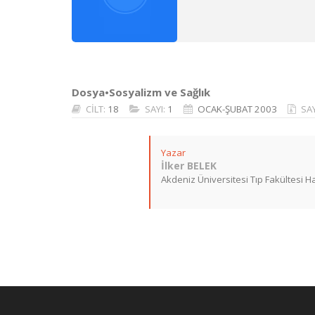
Dosya•Sosyalizm ve Sağlık
CİLT:
18
SAYI:
1
OCAK-ŞUBAT 2003
SA
Yazar
İlker BELEK
Akdeniz Üniversitesi Tıp Fakültesi Ha