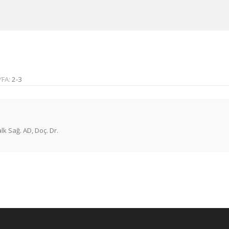
YFA:
2-3
lk Sağ. AD, Doç. Dr.