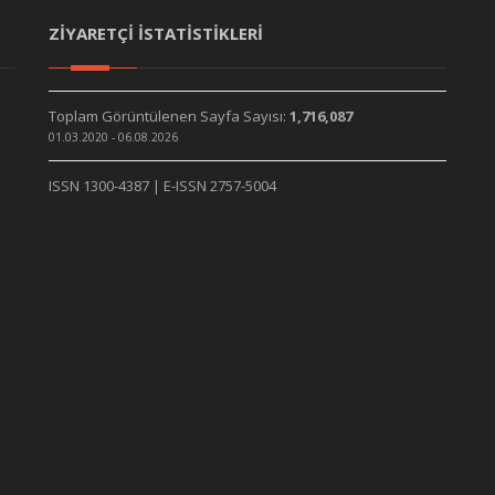
ZİYARETÇİ İSTATİSTİKLERİ
Toplam Görüntülenen Sayfa Sayısı:
1,716,087
01.03.2020 - 06.08.2026
ISSN 1300-4387 | E-ISSN 2757-5004