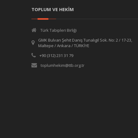
TOPLUM VE HEKİM
Türk Tabipleri Birliği
GMK Bulvarı Şehit Daniş Tunalıgil Sok. No: 2 / 17-23,
Maltepe / Ankara / TÜRKİYE
+90 (312) 231 31 79
toplumhekim@ttb.org.tr