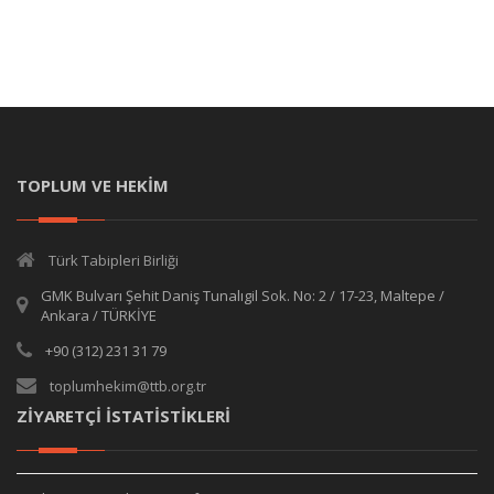
TOPLUM VE HEKİM
Türk Tabipleri Birliği
GMK Bulvarı Şehit Daniş Tunalıgil Sok. No: 2 / 17-23, Maltepe /
Ankara / TÜRKİYE
+90 (312) 231 31 79
toplumhekim@ttb.org.tr
ZİYARETÇİ İSTATİSTİKLERİ